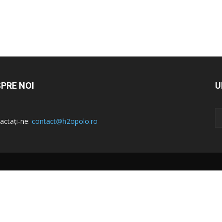
PRE NOI
U
actați-ne:
contact@h2opolo.ro