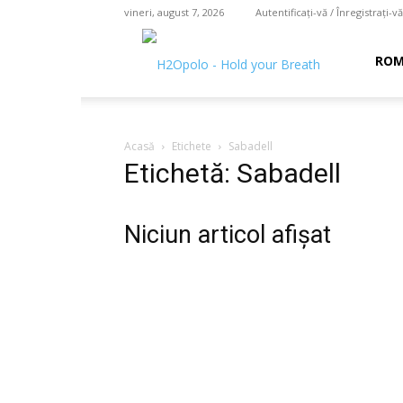
vineri, august 7, 2026
Autentificați-vă / Înregistrați-vă
H2O
ROM
polo
Acasă
Etichete
Sabadell
Etichetă: Sabadell
–
Niciun articol afișat
hold
your