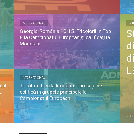
INTERNATIONAL
INT
S
Georgia-România 10-15. Tricolorii în Top
8 la Campionatul European şi calificaţi la
d
Mondiale
d
L
INTERNATIONAL
eul
Tricolorii trec la limită de Turcia şi se
,
califică în grupele principale la
Campionatul European
C.R,