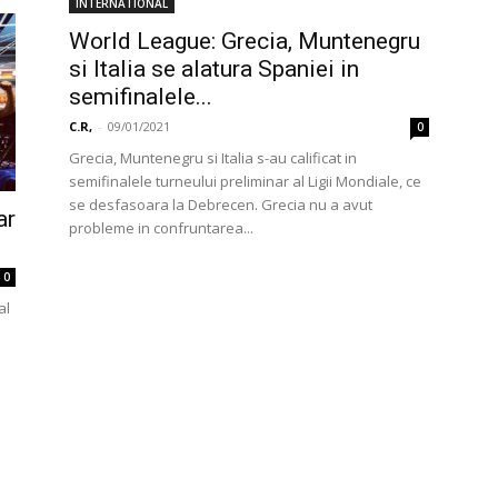
INTERNATIONAL
World League: Grecia, Muntenegru
si Italia se alatura Spaniei in
semifinalele...
C.R,
-
09/01/2021
0
Grecia, Muntenegru si Italia s-au calificat in
semifinalele turneului preliminar al Ligii Mondiale, ce
se desfasoara la Debrecen. Grecia nu a avut
ar
probleme in confruntarea...
0
al
e