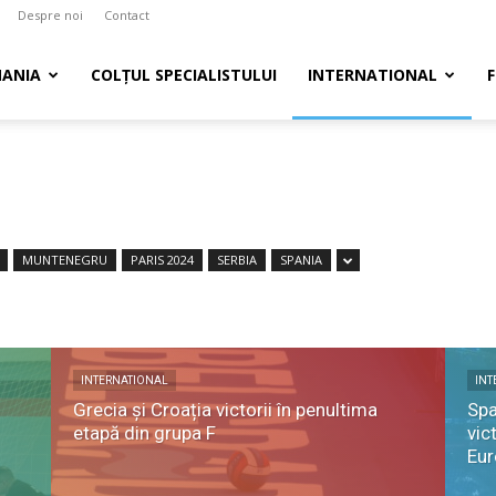
Despre noi
Contact
ANIA
COLȚUL SPECIALISTULUI
INTERNATIONAL
MUNTENEGRU
PARIS 2024
SERBIA
SPANIA
INTERNATIONAL
INT
Grecia și Croația victorii în penultima
Spa
etapă din grupa F
vic
Eu