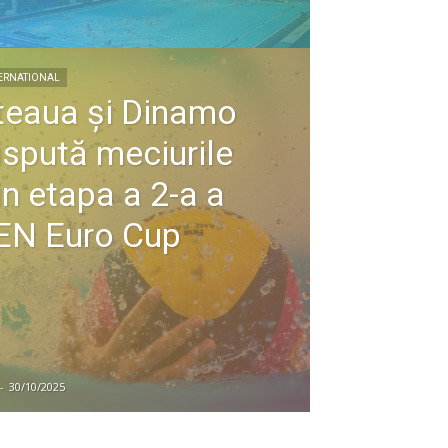
ERNATIONAL
teaua şi Dinamo
ispută meciurile
in etapa a 2-a a
EN Euro Cup
-
30/10/2025