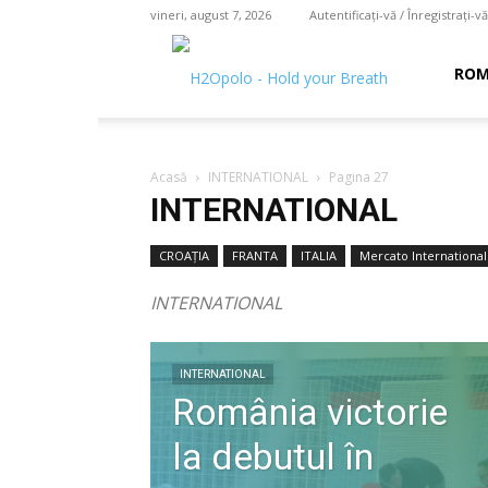
vineri, august 7, 2026
Autentificați-vă / Înregistrați-vă
H2O
ROM
polo
Acasă
INTERNATIONAL
Pagina 27
INTERNATIONAL
–
CROAŢIA
FRANTA
ITALIA
Mercato International
INTERNATIONAL
hold
INTERNATIONAL
România victorie
your
la debutul în