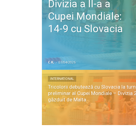
Divizia a II-a a
breath
Cupei Mondiale:
14-9 cu Slovacia
C.R,
-
07/04/2026
INTERNATIONAL
Tricolorii debutează cu Slovacia la turn
preliminar al Cupei Mondiale – Divizia 2
găzduit de Malta