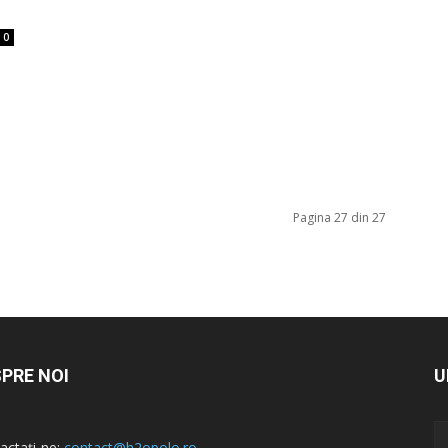
0
Pagina 27 din 27
PRE NOI
U
actați-ne:
contact@h2opolo.ro