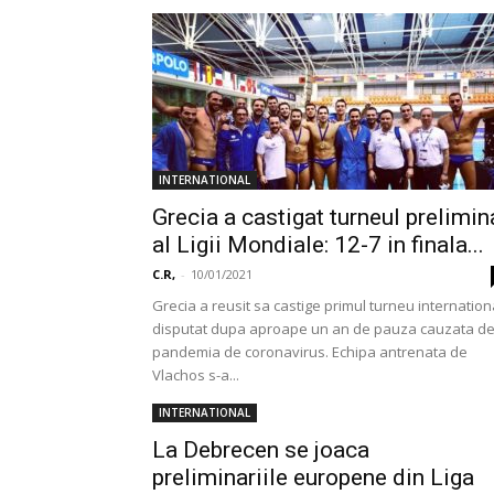
INTERNATIONAL
Grecia a castigat turneul prelimin
al Ligii Mondiale: 12-7 in finala...
C.R,
-
10/01/2021
Grecia a reusit sa castige primul turneu internation
disputat dupa aproape un an de pauza cauzata d
pandemia de coronavirus. Echipa antrenata de
Vlachos s-a...
INTERNATIONAL
La Debrecen se joaca
preliminariile europene din Liga