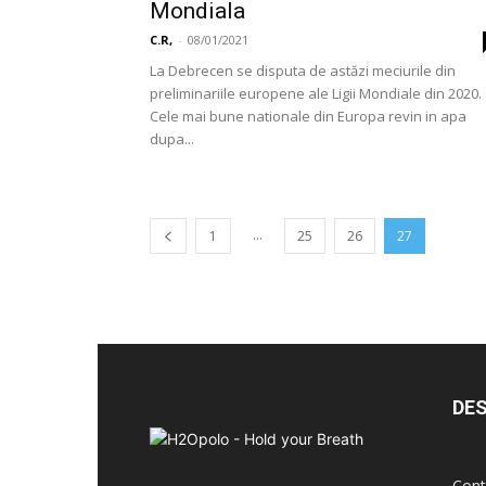
Mondiala
C.R,
-
08/01/2021
La Debrecen se disputa de astăzi meciurile din
preliminariile europene ale Ligii Mondiale din 2020.
Cele mai bune nationale din Europa revin in apa
dupa...
...
1
25
26
27
DES
Cont