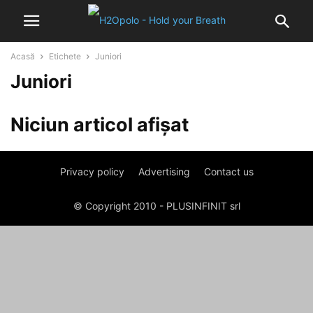
Acasă
Etichete
Juniori
Juniori
Niciun articol afișat
Privacy policy
Advertising
Contact us
© Copyright 2010 - PLUSINFINIT srl