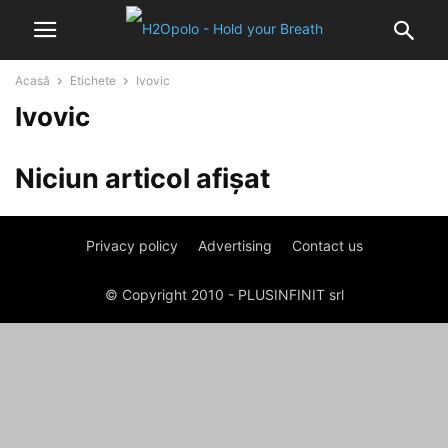
Acasă
Etichete
Ivovic
Ivovic
Niciun articol afișat
Privacy policy
Advertising
Contact us
© Copyright 2010 - PLUSINFINIT srl