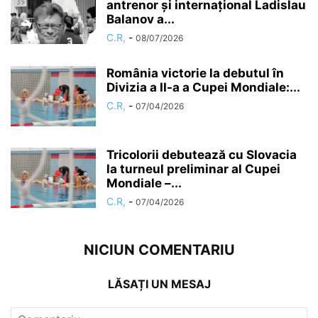
antrenor şi internaţional Ladislau
Balanov a...
C.R,
-
08/07/2026
România victorie la debutul în
Divizia a II-a a Cupei Mondiale:...
C.R,
-
07/04/2026
Tricolorii debutează cu Slovacia
la turneul preliminar al Cupei
Mondiale –...
C.R,
-
07/04/2026
NICIUN COMENTARIU
LĂSAȚI UN MESAJ