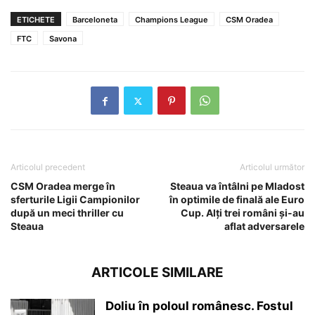
ETICHETE
Barceloneta
Champions League
CSM Oradea
FTC
Savona
Articolul precedent
Articolul următor
CSM Oradea merge în
Steaua va întâlni pe Mladost
sferturile Ligii Campionilor
în optimile de finală ale Euro
după un meci thriller cu
Cup. Alţi trei români şi-au
Steaua
aflat adversarele
ARTICOLE SIMILARE
Doliu în poloul românesc. Fostul