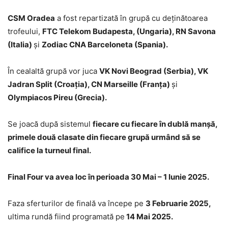
CSM Oradea
a fost repartizată în grupă cu deţinătoarea
trofeului,
FTC Telekom Budapesta, (Ungaria), RN Savona
(Italia)
şi
Zodiac CNA Barceloneta (Spania).
În cealaltă grupă vor juca
VK Novi Beograd (Serbia), VK
Jadran Split (Croația), CN Marseille (Franța)
și
Olympiacos Pireu (Grecia).
Se joacă după sistemul
fiecare cu fiecare în dublă manșă,
primele două clasate din fiecare grupă urmând să se
califice la turneul final.
Final Four va avea loc în perioada 30 Mai – 1 Iunie 2025.
Faza sferturilor de finală va începe pe
3 Februarie 2025,
ultima rundă fiind programată pe
14 Mai 2025.