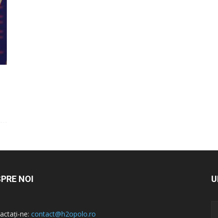
PRE NOI
U
actați-ne:
contact@h2opolo.ro