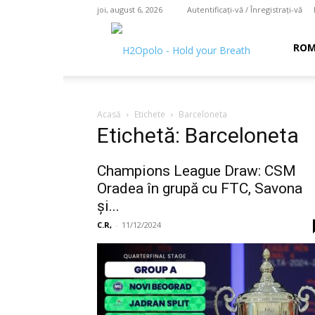
joi, august 6, 2026
Autentificați-vă / Înregistrați-vă
H2O
ROM
polo
Acasă
Etichete
Barceloneta
Etichetă: Barceloneta
–
Champions League Draw: CSM
Oradea în grupă cu FTC, Savona
şi...
hold
C.R,
-
11/12/2024
your