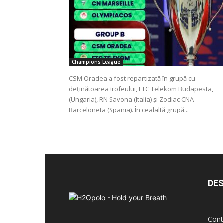
breath
Champions League
CSM Oradea a fost repartizată în grupă cu
deţinătoarea trofeului, FTC Telekom Budapesta,
(Ungaria), RN Savona (Italia) şi Zodiac CNA
Barceloneta (Spania). În cealaltă grupă...
DES
Cont