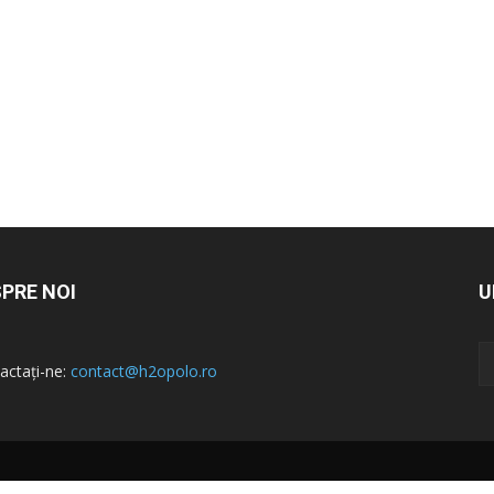
PRE NOI
U
actați-ne:
contact@h2opolo.ro