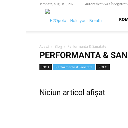
sâmbătă, august 8, 2026
Autentificați-vă / Înregistrați
H2O
ROM
polo
Acasă
Blog
Performanta & Sanatate
PERFORMANTA & SAN
–
INOT
Performanta & Sanatate
POLO
hold
Niciun articol afișat
your