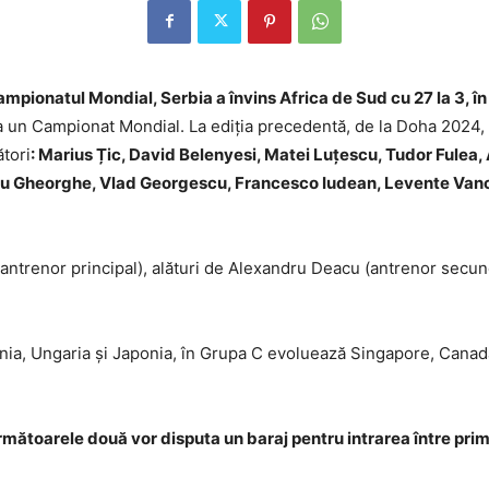
ampionatul Mondial, Serbia a învins Africa de Sud cu 27 la 3, în
 un Campionat Mondial. La ediția precedentă, de la Doha 2024, ec
ători
: Marius Țic, David Belenyesi, Matei Luțescu, Tudor Fulea
u Gheorghe, Vlad Georgescu, Francesco Iudean, Levente Vancs
ntrenor principal), alături de Alexandru Deacu (antrenor secund)
ania, Ungaria și Japonia, în Grupa C evoluează Singapore, Canada,
următoarele două vor disputa un baraj pentru intrarea între prim