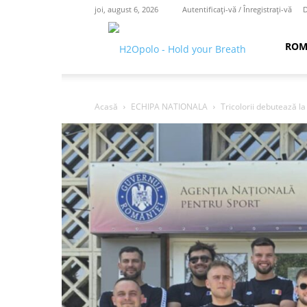
joi, august 6, 2026
Autentificați-vă / Înregistrați-vă
D
H2O
ROM
polo
Acasă
ECHIPA NATIONALA
Tricolorii debutează l
–
hold
your