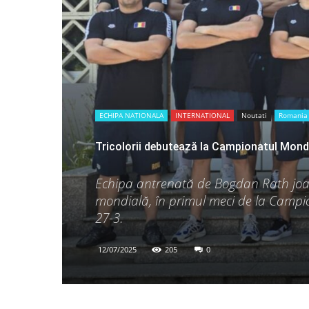
breath
ECHIPA NATIONALA
INTERNATIONAL
Noutati
Romania
Tricolorii debutează la Campionatul Mondia
Echipa antrenată de Bogdan Rath joacă
mondială, în primul meci de la Campio
27-3.
12/07/2025
205
0