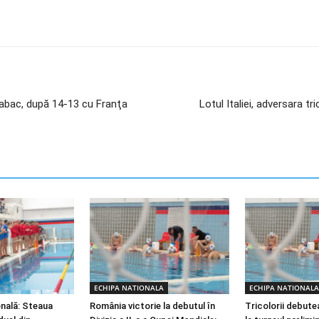
 Sabac, după 14-13 cu Franţa
Lotul Italiei, adversara tr
ECHIPA NATIONALA
ECHIPA NATIONALA
onală: Steaua
România victorie la debutul în
Tricolorii debute