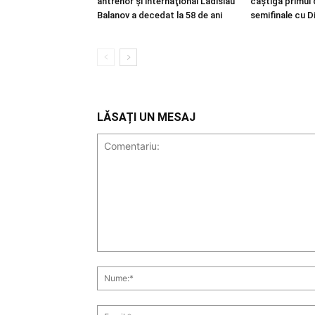
antrenor şi internaţional Ladislau
câştigă primul 
Balanov a decedat la 58 de ani
semifinale cu D
LĂSAȚI UN MESAJ