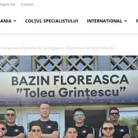
espre noi
Contact
ANIA
COLȚUL SPECIALISTULUI
INTERNATIONAL
a Campionatul Mondial de la Singapore. România întâlnește Italia de...