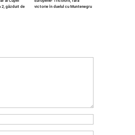
nar al Cupei
Europene! Tricolorii, fără
a 2, găzduit de
victorie în duelul cu Muntenegru