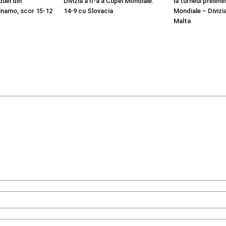
duel din
Divizia a II-a a Cupei Mondiale:
la turneul prelimi
inamo, scor 15-12
14-9 cu Slovacia
Mondiale – Divizi
Malta