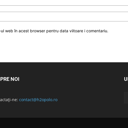
-ul web în acest browser pentru data viitoare i comentariu.
PRE NOI
U
actați-ne:
contact@h2opolo.ro