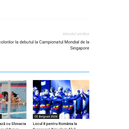
Articolul următor
icolorilor la debutul la Campionatul Mondial de la
Singapore
CE Belgrad 2026
ază cu Slovacia
Locul 8 pentru România la