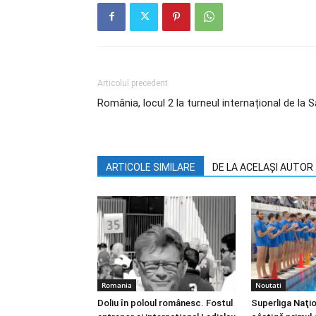
Articolul precedent
România, locul 2 la turneul internațional de la
ARTICOLE SIMILARE
DE LA ACELAȘI AUTOR
Romania
Noutati
Doliu în poloul românesc. Fostul
Superliga Naţi