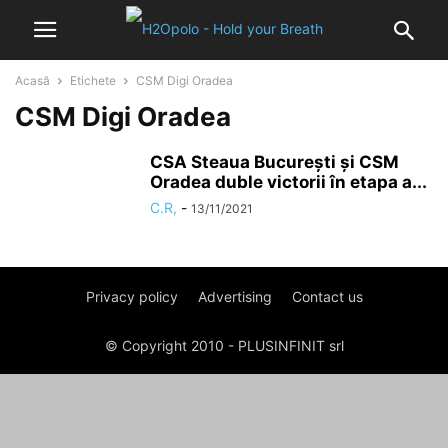
Acasă
Etichete
CSM Digi Oradea
CSM Digi Oradea
CSA Steaua Bucureşti şi CSM
Oradea duble victorii în etapa a...
C.R,
-
13/11/2021
Privacy policy
Advertising
Contact us
© Copyright 2010 - PLUSINFINIT srl