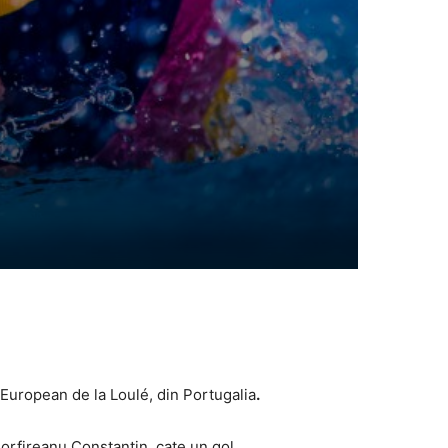
l European de la Loulé, din Portugalia
.
orfireanu Constantin, cate un gol.