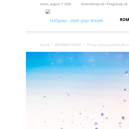
vineri, august 7, 2026
Autentificați-vă / Înregistrați-vă
H2O
ROM
polo
Acasă
INTERNATIONAL
Prima victorie pentru Rom
–
hold
your