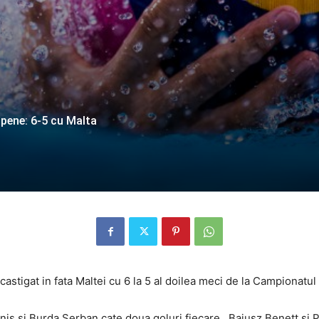
pene: 6-5 cu Malta
castigat in fata Maltei cu 6 la 5 al doilea meci de la Campionatu
is si Burda Serban cate doua goluri fiecare, Bajusz Benett si P