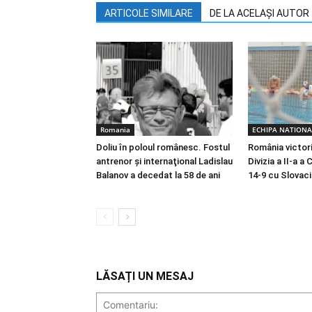
ARTICOLE SIMILARE
DE LA ACELAȘI AUTOR
Romania
ECHIPA NATIONA
Doliu în poloul românesc. Fostul
România victori
antrenor şi internaţional Ladislau
Divizia a II-a a
Balanov a decedat la 58 de ani
14-9 cu Slovaci
LĂSAȚI UN MESAJ