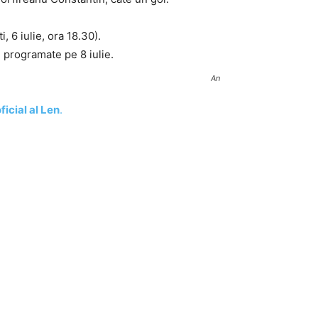
i, 6 iulie, ora 18.30).
, programate pe 8 iulie.
An
oficial al Len
.