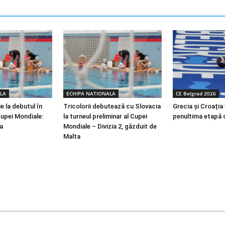
LA
ECHIPA NATIONALA
CE Belgrad 2026
e la debutul în
Tricolorii debutează cu Slovacia
Grecia și Croația 
 Cupei Mondiale:
la turneul preliminar al Cupei
penultima etapă 
a
Mondiale – Divizia 2, găzduit de
Malta