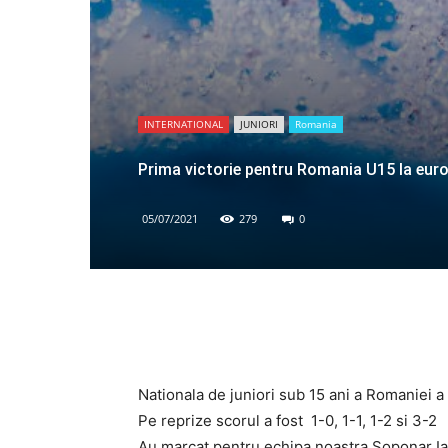
INTERNATIONAL
JUNIORI
Romania
Prima victorie pentru Romania U15 la euro
05/07/2021
279
0
Nationala de juniori sub 15 ani a Romaniei a 
Pe reprize scorul a fost 1-0, 1-1, 1-2 si 3-2
Au marcat pentru echipa noastra Soponar Ian