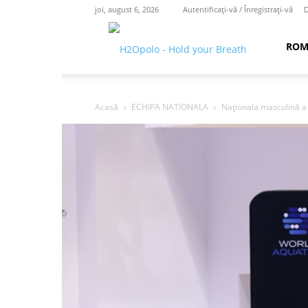
joi, august 6, 2026
Autentificați-vă / Înregistrați-vă
D
H2O
ROM
polo
Acasă
ECHIPA NATIONALA
Naționala masculină a
–
hold
your