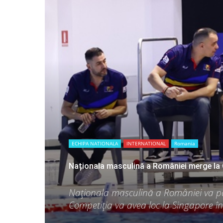
breath
ECHIPA NATIONALA
INTERNATIONAL
Romania
Naționala masculină a României merge la C
Naționala masculină a României va par
Competiţia va avea loc la Singapore în