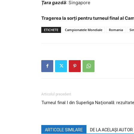
Ţara gazdă
: Singapore
Tragerea la sorți pentru turneul final al C
ETICHETE
Campionatele Mondiale
Romania
Si
Articolul precedent
Turneul final I din Superliga Naţională: rezulta
ARTICOLE SIMILARE
DE LA ACELAȘI AUTOR