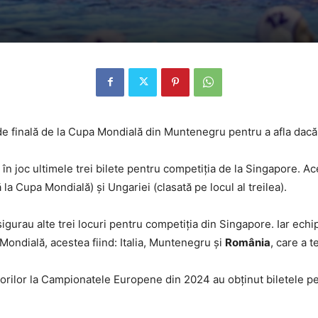
 de finală de la Cupa Mondială din Muntenegru pentru a afla dacă
 în joc ultimele trei bilete pentru competiţia de la Singapore. A
ă la Cupa Mondială) şi Ungariei (clasată pe locul al treilea).
urau alte trei locuri pentru competiţia din Singapore. Iar echip
Mondială, acestea fiind: ​​Italia, Muntenegru și
România
, care a 
olorilor la Campionatele Europene din 2024 au obţinut biletele pe