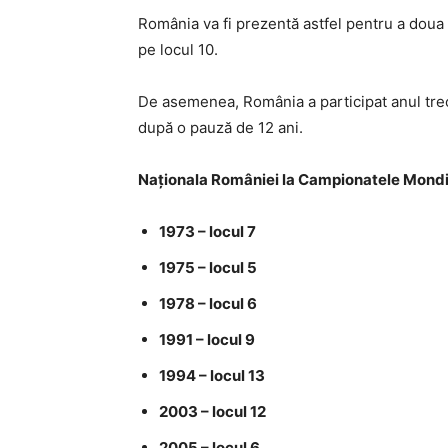
România va fi prezentă astfel pentru a doua
pe locul 10.
De asemenea, România a participat anul trecut
după o pauză de 12 ani.
Naționala României la Campionatele Mondi
1973 – locul 7
1975 – locul 5
1978 – locul 6
1991 – locul 9
1994 – locul 13
2003 – locul 12
2005 – locul 6