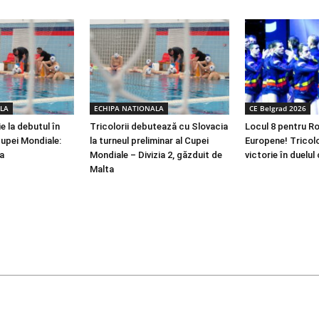
LA
ECHIPA NATIONALA
CE Belgrad 2026
e la debutul în
Tricolorii debutează cu Slovacia
Locul 8 pentru R
 Cupei Mondiale:
la turneul preliminar al Cupei
Europene! Tricolor
a
Mondiale – Divizia 2, găzduit de
victorie în duelu
Malta