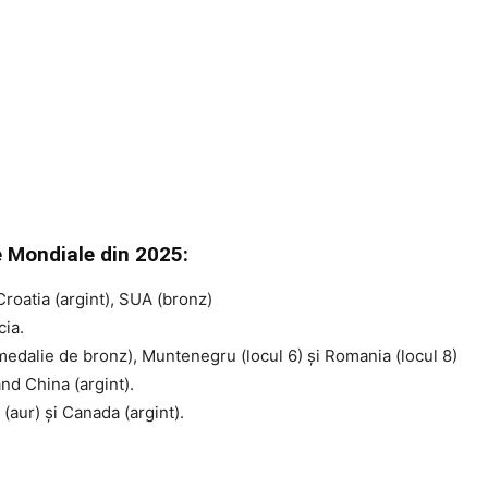
e Mondiale din 2025:
 Croatia (argint), SUA (bronz)
cia.
 (medalie de bronz), Muntenegru (locul 6) şi Romania (locul 8)
nd China (argint).
a (aur) şi Canada (argint).