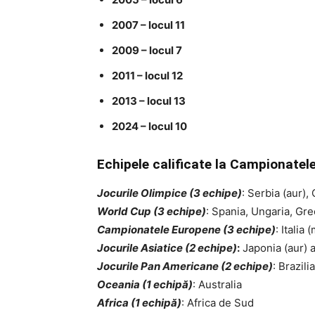
2007 – locul 11
2009 – locul 7
2011 – locul 12
2013 – locul 13
2024 – locul 10
Echipele calificate la Campionatel
Jocurile Olimpice (3 echipe)
: Serbia (aur),
World Cup (3 echipe)
: Spania, Ungaria, Gre
Campionatele Europene (3 echipe)
: Italia
Jocurile Asiatice (2 echipe)
:
Japonia (aur) a
Jocurile Pan Americane (2 echipe)
: Brazili
Oceania (1 echipă)
: Australia
Africa (1 echipă)
: Africa de Sud