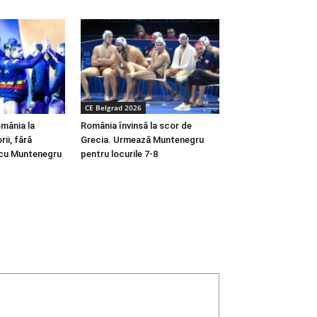
CE Belgrad 2026
omânia la
România învinsă la scor de
ii, fără
Grecia. Urmează Muntenegru
l cu Muntenegru
pentru locurile 7-8