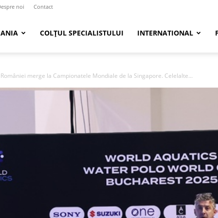
espre noi
Contact
ANIA
COLȚUL SPECIALISTULUI
INTERNATIONAL
 României merge la Campionatele Mondiale de la Singapore. Celelalte...