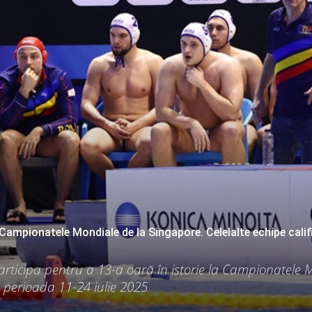
ampionatele Mondiale de la Singapore. Celelalte echipe calif
ticipa pentru a 13-a oară în istorie la Campionatele 
 perioada 11-24 iulie 2025