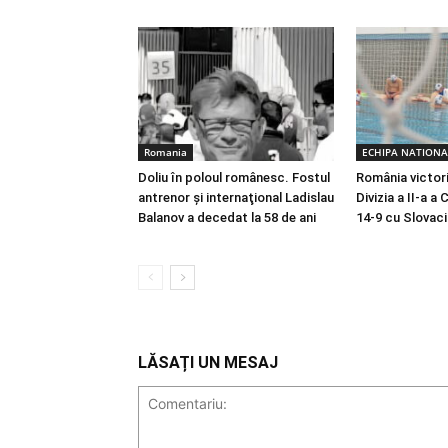
Romania
ECHIPA NATIONA
Doliu în poloul românesc. Fostul
România victori
antrenor şi internaţional Ladislau
Divizia a II-a a
Balanov a decedat la 58 de ani
14-9 cu Slovaci
LĂSAȚI UN MESAJ