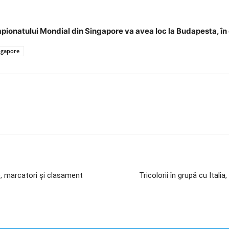
ampionatului Mondial din Singapore va avea loc la Budapesta, în
ngapore
te, marcatori şi clasament
Tricolorii în grupă cu Itali