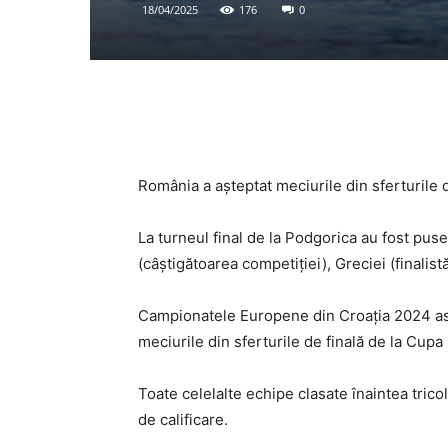
18/04/2025
176
0
România a aşteptat meciurile din sferturile
La turneul final de la Podgorica au fost puse
(câştigătoarea competiţiei), Greciei (finalist
Campionatele Europene din Croaţia 2024 asig
meciurile din sferturile de finală de la Cupa 
Toate celelalte echipe clasate înaintea tric
de calificare.