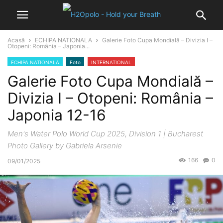
Acasă
ECHIPA NATIONALA
Galerie Foto Cupa Mondială – Divizia I –
Otopeni: România – Japonia...
ECHIPA NATIONALA
Foto
INTERNATIONAL
Galerie Foto Cupa Mondială –
Divizia I – Otopeni: România –
Japonia 12-16
Men's Water Polo World Cup 2025, Division 1 | Bucharest
Photo Gallery by Gabriela Arsenie
166
0
09/01/2025