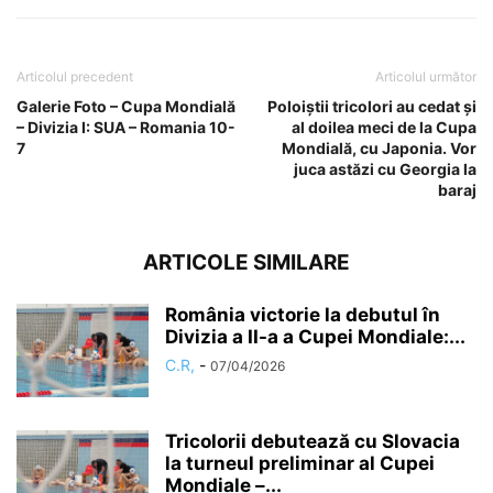
Articolul precedent
Articolul următor
Galerie Foto – Cupa Mondială
Poloiştii tricolori au cedat și
– Divizia I: SUA – Romania 10-
al doilea meci de la Cupa
7
Mondială, cu Japonia. Vor
juca astăzi cu Georgia la
baraj
ARTICOLE SIMILARE
România victorie la debutul în
Divizia a II-a a Cupei Mondiale:...
C.R,
-
07/04/2026
Tricolorii debutează cu Slovacia
la turneul preliminar al Cupei
Mondiale –...