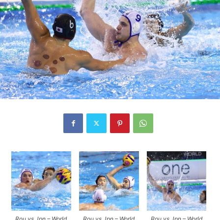
Rou vs Jpn – World
Rou vs Jpn – World
Rou vs Jpn – World