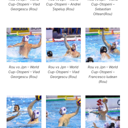
Cup-Otopeni – Vlad
Cup-Otopeni – Andrei
Cup-Otopeni –
Georgescu (Rou)
Ţepeluş (Rou)
Sebastian
Oltean(Rou)
Rou vs Jpn – World
Rou vs Jpn – World
Rou vs Jpn – World
Cup-Otopeni – Vlad
Cup-Otopeni – Vlad
Cup-Otopeni –
Georgescu (Rou)
Georgescu (Rou)
Francesco Iudean
(Rou)