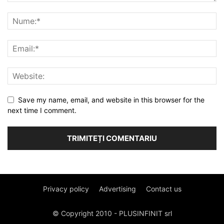
Save my name, email, and website in this browser for the
next time I comment.
Privacy policy
Advertising
Contact us
© Copyright 2010 - PLUSINFINIT srl