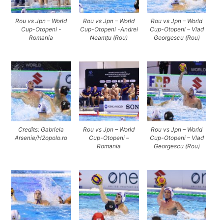
Rou vs Jpn – World
Rou vs Jpn – World
Rou vs Jpn – World
Cup-Otopeni -
Cup-Otopeni -Andrei
Cup-Otopeni – Vlad
Romania
Neamţu (Rou)
Georgescu (Rou)
Credits: Gabriela
Rou vs Jpn – World
Rou vs Jpn – World
Arsenie/H2opolo.ro
Cup-Otopeni –
Cup-Otopeni – Vlad
Romania
Georgescu (Rou)