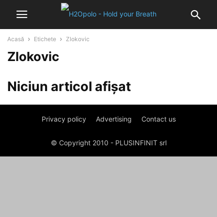
Acasă
Etichete
Zlokovic
Zlokovic
Niciun articol afișat
Privacy policy
Advertising
Contact us
© Copyright 2010 - PLUSINFINIT srl