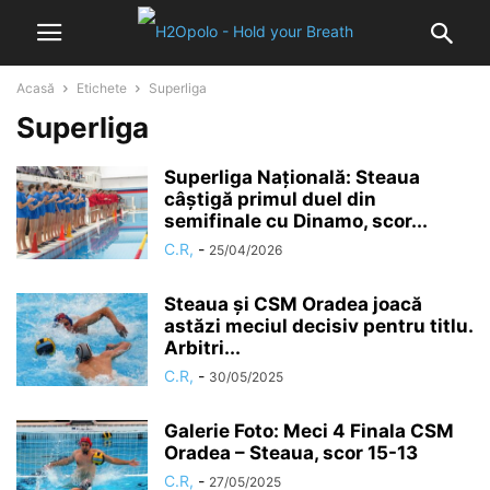
Acasă
Etichete
Superliga
Superliga
Superliga Naţională: Steaua
câştigă primul duel din
semifinale cu Dinamo, scor...
C.R,
-
25/04/2026
Steaua și CSM Oradea joacă
astăzi meciul decisiv pentru titlu.
Arbitri...
C.R,
-
30/05/2025
Galerie Foto: Meci 4 Finala CSM
Oradea – Steaua, scor 15-13
C.R,
-
27/05/2025