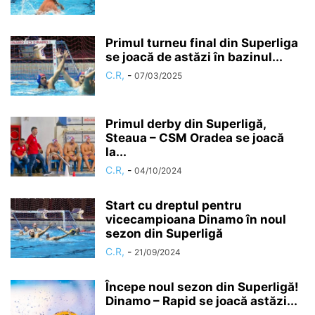
Primul turneu final din Superliga
se joacă de astăzi în bazinul...
C.R,
-
07/03/2025
Primul derby din Superligă,
Steaua – CSM Oradea se joacă
la...
C.R,
-
04/10/2024
Start cu dreptul pentru
vicecampioana Dinamo în noul
sezon din Superligă
C.R,
-
21/09/2024
Începe noul sezon din Superligă!
Dinamo – Rapid se joacă astăzi...