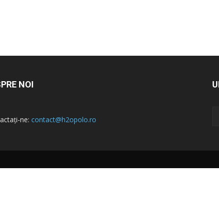
PRE NOI
U
actați-ne:
contact@h2opolo.ro