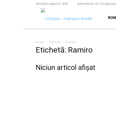
sâmbătă, august 8, 2026
Autentificați-vă / Înregistrați
H2O
ROM
polo
Acasă
Etichete
Ramiro
Etichetă: Ramiro
–
Niciun articol afișat
hold
your