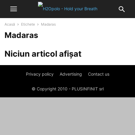
Acasă
Etichete
Madaras
Madaras
Niciun articol afișat
Privacy policy
Advertising
Contact us
© Copyright 2010 - PLUSINFINIT srl