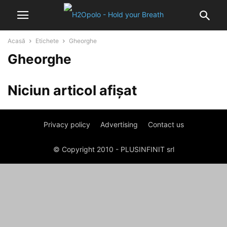
Acasă
Etichete
Gheorghe
Gheorghe
Niciun articol afișat
Privacy policy
Advertising
Contact us
© Copyright 2010 - PLUSINFINIT srl