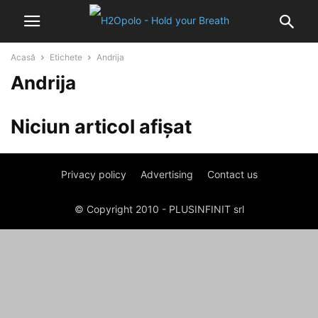
Acasă
Etichete
Andrija
Andrija
Niciun articol afișat
Privacy policy
Advertising
Contact us
© Copyright 2010 - PLUSINFINIT srl